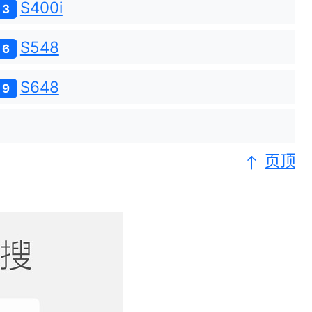
S400i
3
S548
6
S648
9
页顶