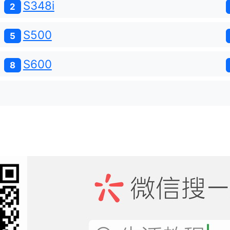
S348i
2
S500
5
S600
8