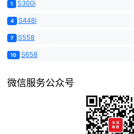
S300i
1
S448i
4
S558
7
S658
10
微信服务公众号